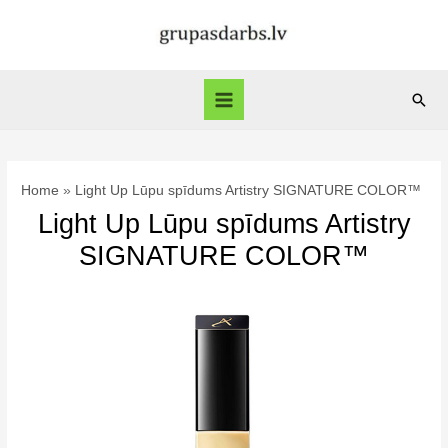
Skip
to
content
Sear
Main
Menu
Home
Light Up Lūpu spīdums Artistry SIGNATURE COLOR™
Light Up Lūpu spīdums Artistry
SIGNATURE COLOR™