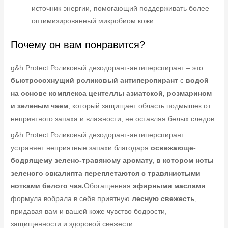
источник энергии, помогающий поддерживать более
оптимизированный микробиом кожи.
Почему он вам понравится?
g&h Protect Роликовый дезодорант-антиперспирант – это
быстросохнущий роликовый антиперспирант
с
водой
на основе комплекса центеллы азиатской, розмарином
и зеленым чаем
, который защищает область подмышек от
неприятного запаха и влажности, не оставляя белых следов.
g&h Protect Роликовый дезодорант-антиперспирант
устраняет неприятные запахи благодаря
освежающе-
бодрящему зелено-травяному аромату, в котором ноты
зеленого эвкалипта переплетаются с травянистыми
нотками белого чая.
Обогащенная
эфирными маслами
формула вобрала в себя приятную
лесную свежесть
,
придавая вам и вашей коже чувство бодрости,
защищенности и здоровой свежести.