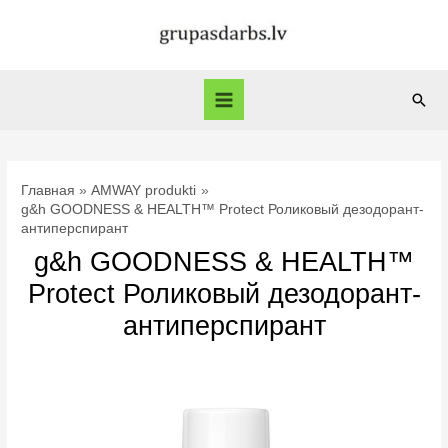
Перейти
к
содержимому
Пои
Main
Menu
Главная
AMWAY produkti
g&h GOODNESS & HEALTH™ Protect Роликовый дезодорант-
антиперспирант
g&h GOODNESS & HEALTH™
Protect Роликовый дезодорант-
антиперспирант