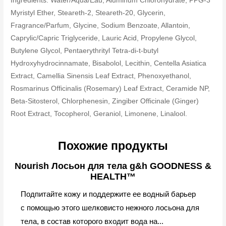
Ingredients: Water/Aqua/Eau, Aluminum Chlorohydrate, PPG-3
Myristyl Ether, Steareth-2, Steareth-20, Glycerin,
Fragrance/Parfum, Glycine, Sodium Benzoate, Allantoin,
Caprylic/Capric Triglyceride, Lauric Acid, Propylene Glycol,
Butylene Glycol, Pentaerythrityl Tetra-di-t-butyl
Hydroxyhydrocinnamate, Bisabolol, Lecithin, Centella Asiatica
Extract, Camellia Sinensis Leaf Extract, Phenoxyethanol,
Rosmarinus Officinalis (Rosemary) Leaf Extract, Ceramide NP,
Beta-Sitosterol, Chlorphenesin, Zingiber Officinale (Ginger)
Root Extract, Tocopherol, Geraniol, Limonene, Linalool.
Похожие продукты
Nourish Лосьон для тела g&h GOODNESS &
HEALTH™
Подпитайте кожу и поддержите ее водный барьер
с помощью этого шелковисто нежного лосьона для
тела, в состав которого входит вода на...