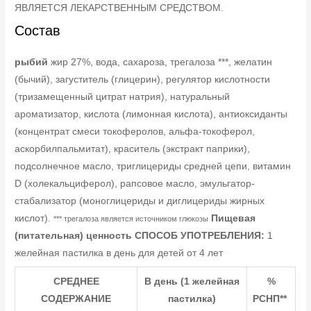
ЯВЛЯЕТСЯ ЛЕКАРСТВЕННЫМ СРЕДСТВОМ.
Состав
рыбий
жир 27%, вода, сахароза, трегалоза ***, желатин
(бычий), загуститель (глицерин), регулятор кислотности
(тризамещенный цитрат натрия), натуральный
ароматизатор, кислота (лимонная кислота), антиоксиданты
(концентрат смеси токоферолов, альфа-токоферол,
аскорбилпальмитат), краситель (экстракт паприки),
подсолнечное масло, триглицериды средней цепи, витамин
D (холекальциферол), рапсовое масло, эмульгатор-
стабализатор (моноглицериды и диглицериды жирных
кислот).
Пищевая
*** трегалоза является источником глюкозы
(питательная) ценность
СПОСОБ УПОТРЕБЛЕНИЯ:
1
желейная пастилка в день для детей от 4 лет
СРЕДНЕЕ
В день (1 желейная
%
СОДЕРЖАНИЕ
пастилка)
РСНП**