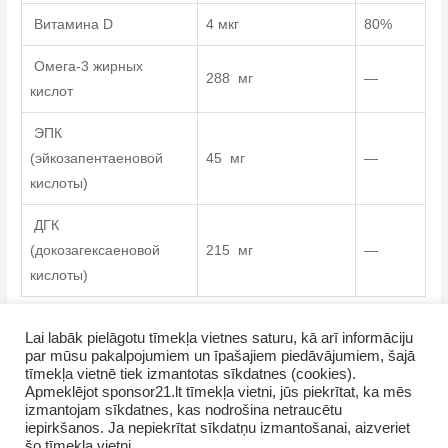
Витамина D
4 мкг
80%
Омега-3 жирных
288 мг
—
кислот
ЭПК
(эйкозапентаеновой
45 мг
—
кислоты)
ДГК
(докозагексаеновой
215 мг
—
кислоты)
** % отРекомендованойсуточной нормы потребления
Lai labāk pielāgotu tīmekļa vietnes saturu, kā arī informāciju
par mūsu pakalpojumiem un īpašajiem piedāvājumiem, šajā
tīmekļa vietnē tiek izmantotas sīkdatnes (cookies).
Apmeklējot sponsor21.lt tīmekļa vietni, jūs piekrītat, ka mēs
izmantojam sīkdatnes, kas nodrošina netraucētu
iepirkšanos. Ja nepiekrītat sīkdatņu izmantošanai, aizveriet
šo tīmekļa vietni.