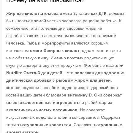
Жирные кислоты класса омега-3, такие как ДГК
, должны
быть неотъемлемой частью здорового рациона ребенка. К
сожалению, эти полезные для здоровья жиры не
вырабатываются в достаточном количестве организмом
человека. Рыба и морепродукты являются хорошим
источником
омега-3 жирных кислот
, однако многие дети
не любят такую пищу. Именно поэтому родители ищут
вкусную альтернативу этим продуктам. Желейные пастилки
Nutrilite Омега-3 для детей
– это
полезная для здоровья
диетическая добавка с рыбьим жиром для детей
,
которая вкусным способом поддерживает здоровый рост
костей ваших детей благодаря
витамину D
. Они содержат
высококачественные ингредиенты
и рыбий жир
из
экологически чистых источников
. Не содержат
искусственных подсластителей и консервантов. Содержат
только
натуральные красители
. Содержат
натуральные
ароматизаторы
.