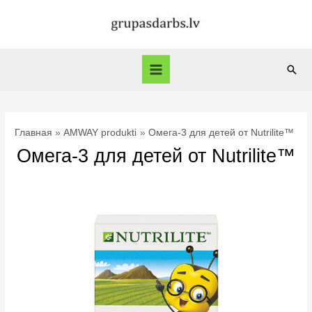
Перейти
к
содержимому
Пои
Main
Menu
Главная
AMWAY produkti
Омега-3 для детей от Nutrilite™
Омега-3 для детей от Nutrilite™