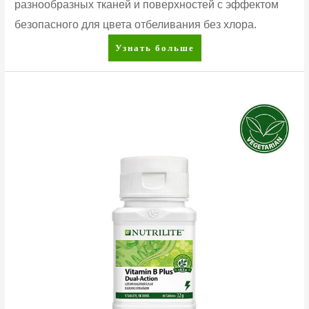
разнообразных тканей и поверхностей с эффектом
безопасного для цвета отбеливания без хлора.
Amway
Узнать больше
Home™
SA8™
Универсальный
отбеливатель