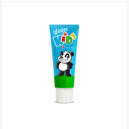
стиральный
порошок
премиум-
класса