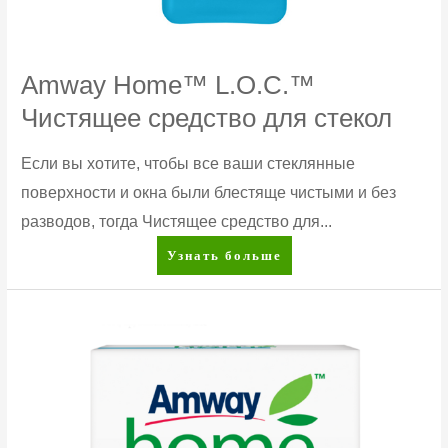
Amway Home™ L.O.C.™
Чистящее средство для стекол
Если вы хотите, чтобы все ваши стеклянные
поверхности и окна были блестяще чистыми и без
разводов, тогда Чистящее средство для...
Amway
Узнать больше
Home™
L.O.C.™
Чистящее
средство
для
стекол