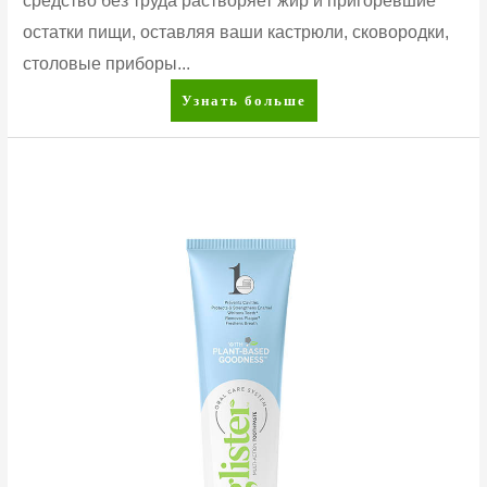
средство без труда растворяет жир и пригоревшие
остатки пищи, оставляя ваши кастрюли, сковородки,
столовые приборы...
DISH
Узнать больше
DROPS™
Концентрированная
жидкость
для
мытья
посуды