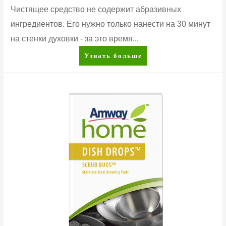
Чистящее средство не содержит абразивных
ингредиентов. Его нужно только нанести на 30 минут
на стенки духовки - за это время...
AMWAY™
Узнать больше
Чистящее
средство
для
духовых
шкафов