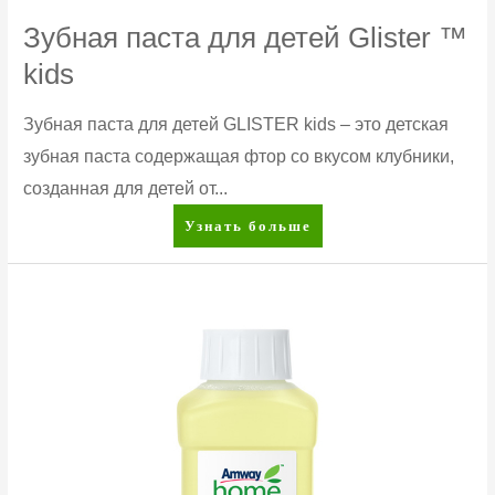
Зубная паста для детей Glister ™
kids
Зубная паста для детей GLISTER kids – это детская
зубная паста содержащая фтор со вкусом клубники,
созданная для детей от...
Зубная
Узнать больше
паста
для
детей
Glister
™
kids