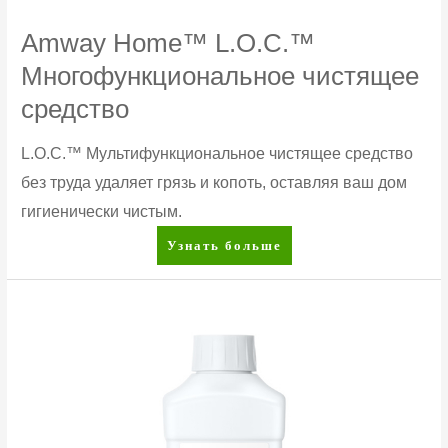
Amway Home™ L.O.C.™
Многофункциональное чистящее
средство
L.O.C.™ Мультифункциональное чистящее средство
без труда удаляет грязь и копоть, оставляя ваш дом
гигиенически чистым.
Amway
Узнать больше
Home™
L.O.C.™
Многофункциональное
чистящее
средство