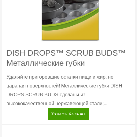
DISH DROPS™ SCRUB BUDS™
Металлические губки
Удаляйте пригоревшие остатки пищи и жир, не
царапая поверхностей! Металлические губки DISH
DROPS SCRUB BUDS сделаны из
высококачественной нержавеющей стали;...
DISH
Узнать больше
DROPS™
SCRUB
BUDS™