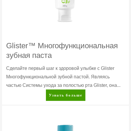
Glister™ Многофункциональная
зубная паста
Сделайте первый шаг к здоровой улыбке с Glister
Многофункциональной зубной пастой. Являясь
частью Системы ухода за полостью рта Glister, она...
Glister™
Узнать больше
Многофункциональная
зубная
паста