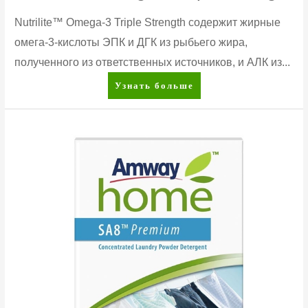
Nutrilite™ Omega-3 Triple Strength содержит жирные
омега-3-кислоты ЭПК и ДГК из рыбьего жира,
полученного из ответственных источников, и АЛК из...
Nutrilite™
Узнать больше
Omega-
3
Triple
Strength