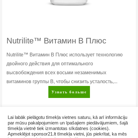
Nutrilite™ Витамин В Плюс
Nutrilite™ Витамин B Плюс использует технологию
двойного действия для оптимального
высвобождения всех восьми незаменимых
витаминов группы B, чтобы снизить усталость,...
Nutrilite™
Узнать больше
Витамин
В
Плюс
Lai labāk pielāgotu tīmekļa vietnes saturu, kā arī informāciju
Posts
1
2
Следующая страница
→
par mūsu pakalpojumiem un īpašajiem piedāvājumiem, šajā
pagination
tīmekļa vietnē tiek izmantotas sīkdatnes (cookies).
Apmeklējot sponsor21.lt tīmekļa vietni, jūs piekrītat, ka mēs