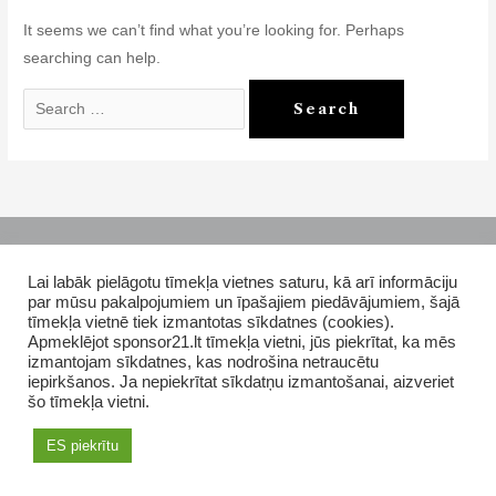
It seems we can’t find what you’re looking for. Perhaps
searching can help.
Search
for:
Copyright © 2026 GrupasDarbs.lv
Lai labāk pielāgotu tīmekļa vietnes saturu, kā arī informāciju
AMWAY products in Latvia
How to purchase
par mūsu pakalpojumiem un īpašajiem piedāvājumiem, šajā
tīmekļa vietnē tiek izmantotas sīkdatnes (cookies).
Apmeklējot sponsor21.lt tīmekļa vietni, jūs piekrītat, ka mēs
izmantojam sīkdatnes, kas nodrošina netraucētu
iepirkšanos. Ja nepiekrītat sīkdatņu izmantošanai, aizveriet
šo tīmekļa vietni.
ES piekrītu