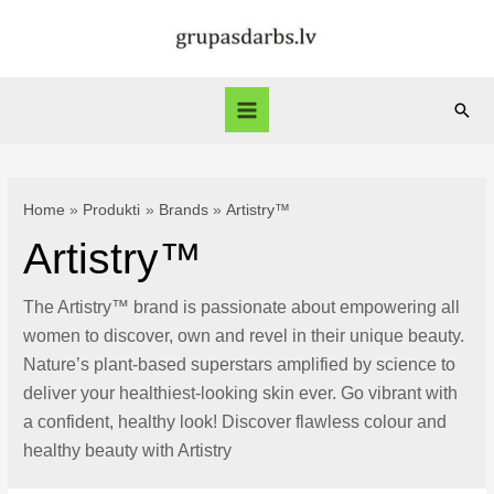
Skip
to
content
Sear
Main
Menu
Home
Produkti
Brands
Artistry™
Artistry™
The Artistry™ brand is passionate about empowering all
women to discover, own and revel in their unique beauty.
Nature’s plant-based superstars amplified by science to
deliver your healthiest-looking skin ever. Go vibrant with
a confident, healthy look! Discover flawless colour and
healthy beauty with Artistry