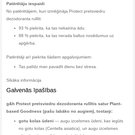
Patērētāju iespaidi
No patērētājiem, kuri izmēģināja Protect pretsviedru
dezodoranta rullīti:
93 % piekrita, ka tas nekairina ādu.
88 % piekrita, ka tas nerada baltus nosēdumus uz
apģērba.
Patērētāji arī piekrita šādiem apgalvojumiem:
Tas palīdz man pavadīt dienu bez stresa.
Sīkāka informācija
Galvenās īpašības
g&h Protect pretsviedru dezodoranta rullītis satur Plant-
based Goodness (pašu labāko no augiem), tostarp:
gotu kolas ūdeni
— augu izcelsmes ūdeni, kas iegūts
no gotu kolas (Centella asiatica), un augu izcelsmes