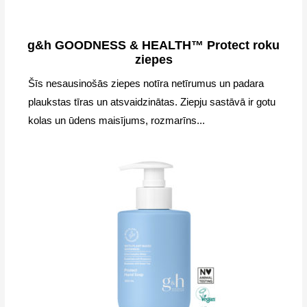
g&h GOODNESS & HEALTH™ Protect roku
ziepes
Šīs nesausinošās ziepes notīra netīrumus un padara
plaukstas tīras un atsvaidzinātas. Ziepju sastāvā ir gotu
kolas un ūdens maisījums, rozmarīns...