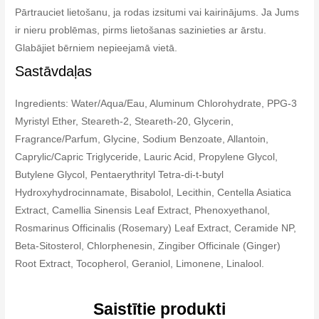
Pārtrauciet lietošanu, ja rodas izsitumi vai kairinājums. Ja Jums
ir nieru problēmas, pirms lietošanas sazinieties ar ārstu.
Glabājiet bērniem nepieejamā vietā.
Sastāvdaļas
Ingredients: Water/Aqua/Eau, Aluminum Chlorohydrate, PPG-3
Myristyl Ether, Steareth-2, Steareth-20, Glycerin,
Fragrance/Parfum, Glycine, Sodium Benzoate, Allantoin,
Caprylic/Capric Triglyceride, Lauric Acid, Propylene Glycol,
Butylene Glycol, Pentaerythrityl Tetra-di-t-butyl
Hydroxyhydrocinnamate, Bisabolol, Lecithin, Centella Asiatica
Extract, Camellia Sinensis Leaf Extract, Phenoxyethanol,
Rosmarinus Officinalis (Rosemary) Leaf Extract, Ceramide NP,
Beta-Sitosterol, Chlorphenesin, Zingiber Officinale (Ginger)
Root Extract, Tocopherol, Geraniol, Limonene, Linalool.
Saistītie produkti