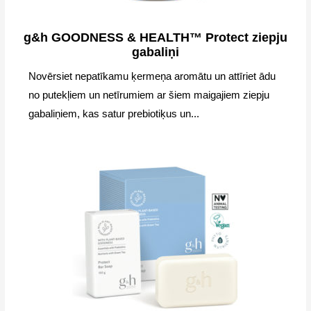
g&h GOODNESS & HEALTH™ Protect ziepju
gabaliņi
Novērsiet nepatīkamu ķermeņa aromātu un attīriet ādu
no putekļiem un netīrumiem ar šiem maigajiem ziepju
gabaliņiem, kas satur prebiotiķus un...