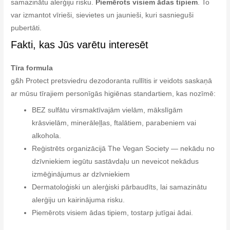
samazinātu alerģiju risku.
Piemērots visiem ādas tipiem
. To
var izmantot vīrieši, sievietes un jaunieši, kuri sasnieguši
pubertāti.
Fakti, kas Jūs varētu interesēt
Tīra formula
g&h Protect pretsviedru dezodoranta rullītis ir veidots saskaņā
ar mūsu tīrajiem personīgās higiēnas standartiem, kas nozīmē:
BEZ sulfātu virsmaktīvajām vielām, mākslīgām
krāsvielām, minerāleļļas, ftalātiem, parabeniem vai
alkohola.
Reģistrēts organizācijā The Vegan Society — nekādu no
dzīvniekiem iegūtu sastāvdaļu un neveicot nekādus
izmēģinājumus ar dzīvniekiem
Dermatoloģiski un alerģiski pārbaudīts, lai samazinātu
alerģiju un kairinājuma risku.
Piemērots visiem ādas tipiem, tostarp jutīgai ādai.