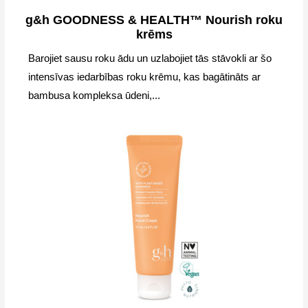
g&h GOODNESS & HEALTH™ Nourish roku
krēms
Barojiet sausu roku ādu un uzlabojiet tās stāvokli ar šo
intensīvas iedarbības roku krēmu, kas bagātināts ar
bambusa kompleksa ūdeni,...