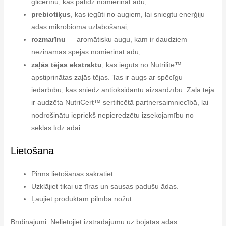
glicerīnu, kas palīdz nomierināt ādu;
prebiotiķus
, kas iegūti no augiem, lai sniegtu enerģiju
ādas mikrobioma uzlabošanai;
rozmarīnu
— aromātisku augu, kam ir daudziem
nezināmas spējas nomierināt ādu;
zaļās tējas ekstraktu
, kas iegūts no Nutrilite™
apstiprinātas zaļās tējas. Tas ir augs ar spēcīgu
iedarbību, kas sniedz antioksidantu aizsardzību. Zaļā tēja
ir audzēta NutriCert™ sertificētā partnersaimniecībā, lai
nodrošinātu iepriekš nepieredzētu izsekojamību no
sēklas līdz ādai.
Lietošana
Pirms lietošanas sakratiet.
Uzklājiet tikai uz tīras un sausas padušu ādas.
Ļaujiet produktam pilnībā nožūt.
Brīdinājumi: Nelietojiet izstrādājumu uz bojātas ādas.