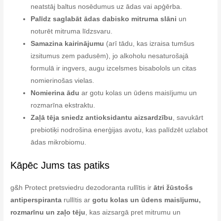
neatstāj baltus nosēdumus uz ādas vai apģērba.
Palīdz saglabāt ādas dabisko mitruma slāni
un
noturēt mitruma līdzsvaru.
Samazina kairinājumu
(arī tādu, kas izraisa tumšus
izsitumus zem padusēm), jo alkoholu nesaturošajā
formulā ir ingvers, augu izcelsmes bisabolols un citas
nomierinošas vielas.
Nomierina ādu
ar gotu kolas un ūdens maisījumu un
rozmarīna ekstraktu.
Zaļā tēja sniedz antioksidantu aizsardzību
, savukārt
prebiotiķi nodrošina enerģijas avotu, kas palīdzēt uzlabot
ādas mikrobiomu.
Kāpēc Jums tas patiks
g&h Protect pretsviedru dezodoranta rullītis ir
ātri žūstošs
antiperspiranta
rullītis ar
gotu kolas un ūdens maisījumu,
rozmarīnu un zaļo tēju
, kas aizsargā pret mitrumu un