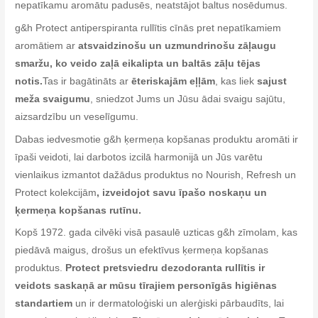
nepatīkamu aromātu padusēs, neatstājot baltus nosēdumus.
g&h Protect antiperspiranta rullītis cīnās pret nepatīkamiem
aromātiem ar
atsvaidzinošu un uzmundrinošu zāļaugu
smaržu, ko veido zaļā eikalipta un baltās zāļu tējas
notis.
Tas ir bagātināts ar
ēteriskajām eļļām
, kas liek
sajust
meža svaigumu
, sniedzot Jums un Jūsu ādai svaigu sajūtu,
aizsardzību un veselīgumu.
Dabas iedvesmotie g&h ķermeņa kopšanas produktu aromāti ir
īpaši veidoti, lai darbotos izcilā harmonijā un Jūs varētu
vienlaikus izmantot dažādus produktus no Nourish, Refresh un
Protect kolekcijām
, izveidojot savu īpašo noskaņu un
ķermeņa kopšanas rutīnu.
Kopš 1972. gada cilvēki visā pasaulē uzticas g&h zīmolam, kas
piedāvā maigus, drošus un efektīvus ķermeņa kopšanas
produktus.
Protect pretsviedru dezodoranta rullītis ir
veidots saskaņā ar mūsu tīrajiem personīgās higiēnas
standartiem
un ir dermatoloģiski un alerģiski pārbaudīts, lai