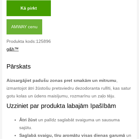
Kā pirkt
AMWAY cenu
Produkta kods:125896
g&h™
Pārskats
Aizsargājiet padušu zonas pret smakām un mitrumu
,
izmantojot ātri žūstošu pretsviedru dezodoranta rullīti, kas satur
gotu kolas un ūdens maisījumu, rozmarīnu un zaļo tēju.
Uzziniet par produkta labajām īpašībām
Ātri žūst
un palīdz saglabāt svaiguma un sausuma
sajūtu.
Saglabā svaigu, tīru aromātu visas dienas garumā
un