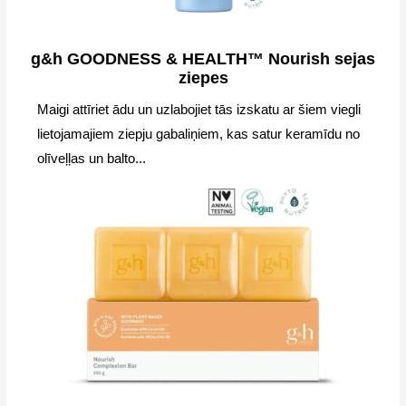
g&h GOODNESS & HEALTH™ Nourish sejas
ziepes
Maigi attīriet ādu un uzlabojiet tās izskatu ar šiem viegli
lietojamajiem ziepju gabaliņiem, kas satur keramīdu no
olīveļļas un balto...