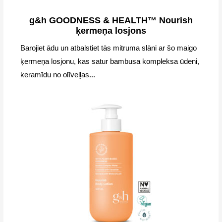
g&h GOODNESS & HEALTH™ Nourish
ķermeņa losjons
Barojiet ādu un atbalstiet tās mitruma slāni ar šo maigo
ķermeņa losjonu, kas satur bambusa kompleksa ūdeni,
keramīdu no olīveļļas...