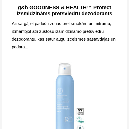
g&h GOODNESS & HEALTH™ Protect
izsmidzināms pretsviedru dezodorants
Aizsargājiet padušu zonas pret smakām un mitrumu,
izmantojot ātri žūstošu izsmidzināmo pretsviedru
dezodorantu, kas satur augu izcelsmes sastāvdaļas un
padara...