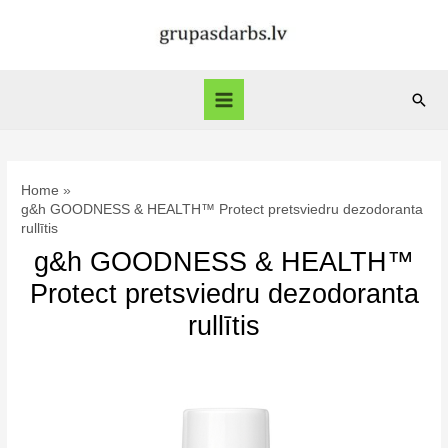
Skip
to
content
Sear
Main
Menu
Home
g&h GOODNESS & HEALTH™ Protect pretsviedru dezodoranta
rullītis
g&h GOODNESS & HEALTH™
Protect pretsviedru dezodoranta
rullītis