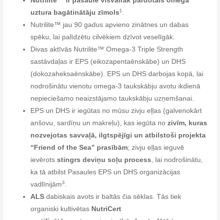
Nutrilite™ ir pasaulē visvairāk pārdotais omega
1
uztura bagātinātāju zīmols
.
Nutrilite™ jau 90 gadus apvieno zinātnes un dabas
spēku, lai palīdzētu cilvēkiem dzīvot veselīgāk.
Divas aktīvās Nutrilite™ Omega-3 Triple Strength
sastāvdaļas ir EPS (eikozapentaēnskābe) un DHS
(dokozaheksaēnskābe). EPS un DHS darbojas kopā, lai
nodrošinātu vienotu omega-3 taukskābju avotu ikdienā
nepieciešamo neaizstājamo taukskābju uzņemšanai.
EPS un DHS ir iegūtas no mūsu zivju eļļas (galvenokārt
anšovu, sardīņu un makreļu), kas iegūta no
zivīm, kuras
nozvejotas savvaļā, ilgtspējīgi un atbilstoši projekta
“Friend of the Sea” prasībām
; zivju eļļas ieguvē
ievērots
stingrs deviņu soļu process
, lai nodrošinātu,
ka tā atbilst Pasaules EPS un DHS organizācijas
3
vadlīnijām
.
ALS
dabiskais avots ir baltās čia sēklas. Tās tiek
organiski kultivētas
NutriCert