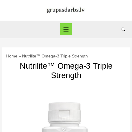
Skip
to
content
Sear
Main
Menu
Home
Nutrilite™ Omega-3 Triple Strength
Nutrilite™ Omega-3 Triple
Strength