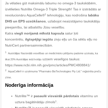
Ja vēlaties gūt maksimālu labumu no omega-3 taukskābēm,
izvēlieties Nutrilite Omega-3 Triple Strength! Tas ir izstrādāts ar
2
revolucionāru AquaCelle®
tehnoloģiju, kas nodrošina
labāku
DHS un EPS uzsūkšanos
, uzlabojot neaizstājamo taukskābju
pieejamību, lai atbalstītu Jūsu veselību.
Katra
viegli norijamā mīkstā kapsula
satur ļoti
koncentrētu,
ilgtspējīgi iegūtu
zivju eļļu un čia sēklu eļļu no
NutriCert partnersaimniecībām.
1
Austrālijas Nacionālā veselības un medicīnisko pētījumu padome uzskata, ka
uzņem veselīgos taukus:
tikai 20% Austrālijas iedzīvotāju
https://www.ncbi.nlm.nih.gov/pmc/articles/PMC4808841/
2
AquaCelle® ir uzņēmuma “Pharmako BioTechnologies Pty Ltd.” reģistrēta preču
.
zīme
Noderīga informācija
Nutrilite™ ir
pasaulē visvairāk pārdotais
vitamīnu un
1
uztura bagātinātāju zīmols
.