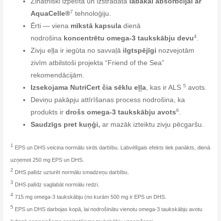
Zinātniski izpētīta un izstrādāta
labākai absorbcijai ar
7
AquaCelle®
tehnoloģiju.
Ērti — viena
mīkstā kapsula
dienā
4
nodrošina
koncentrētu omega-3 taukskābju devu
.
Zivju eļļa ir iegūta no savvaļā
ilgtspējīgi
nozvejotām
zivīm atbilstoši projekta “Friend of the Sea”
rekomendācijām.
5
Izsekojama NutriCert čia sēklu eļļa
, kas ir ALS
avots.
Deviņu pakāpju attīrīšanas process nodrošina, ka
6
produkts ir
drošs omega-3 taukskābju avots
.
Saudzīgs pret kuņģi,
ar mazāk izteiktu zivju pēcgaršu.
1
EPS un DHS veicina normālu sirds darbību. Labvēlīgais efekts tiek panākts, dienā
.
uzņemot 250 mg EPS un DHS
2
.
DHS palīdz uzturēt normālu smadzeņu darbību
3
.
DHS palīdz saglabāt normālu redzi
4
715 mg omega-3 taukskābju (no kurām 500 mg ir EPS un DHS.
5
EPS un DHS darbojas kopā, lai nodrošinātu vienotu omega-3 taukskābju avotu