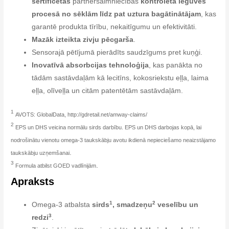
sertificētās
partnersaimniecībās
kontrolētā ieguves
procesā no sēklām līdz pat uztura bagātinātājam
, kas
garantē produkta tīrību, nekaitīgumu un efektivitāti.
Mazāk izteikta zivju pēcgarša
.
Sensorajā pētījumā pierādīts saudzīgums pret kuņģi.
Inovatīvā absorbcijas tehnoloģija
, kas panākta no
tādām sastāvdaļām kā lecitīns, kokosriekstu eļļa, laima
eļļa, olīveļļa un citām patentētām sastāvdaļām.
1
AVOTS: GlobalData, http://gdretail.net/amway-claims/
2
EPS un DHS veicina normālu sirds darbību. EPS un DHS darbojas kopā, lai
nodrošinātu vienotu omega-3 taukskābju avotu ikdienā nepieciešamo neaizstājamo
.
taukskābju uzņemšanai
3
.
Formula atbilst GOED vadlīnijām
Apraksts
1
2
Omega-3 atbalsta
sirds
, smadzeņu
veselību un
3
redzi
.