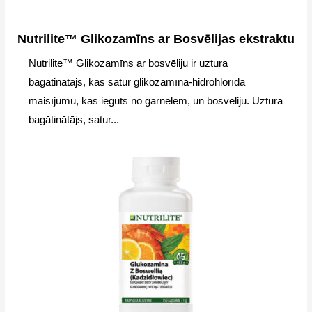
Nutrilite™ Glikozamīns ar Bosvēlijas ekstraktu
Nutrilite™ Glikozamīns ar bosvēliju ir uztura
bagātinātājs, kas satur glikozamīna-hidrohlorīda
maisījumu, kas iegūts no garnelēm, un bosvēliju. Uztura
bagātinātājs, satur...