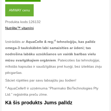
AMWAY cenu
Produkta kods:126132
Nutrilite™ vitamīni
4
Izstrādāts ar
AquaCelle & reg;
tehnoloģiju, kas palīdz
omega-3 taukskābēm labi samaisīties ar ūdeni; tas
nodrošina labāku uzsūkšanos un vairāk barības vielu
mūsu svarīgākajiem orgāniem
. Pateicoties šai tehnoloģijai,
mīkstās kapsulas ir saudzīgākas pret kuņģi, bez izteiktas zivju
pēcgaršas.
Sāciet rūpēties par savu labsajūtu jau šodien!
4
AquaCelle® ir uzņēmuma “Pharmako BioTechnologies Pty
Ltd.” reģistrēta preču zīme.
Kā šis produkts Jums palīdz