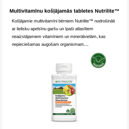
Multivitamīnu košļājamās tabletes Nutrilite™
Košļājamie multivitamīni bērniem Nutrilite™ nodrošināti
ar lielisku apelsīnu garšu un īpaši atlasītiem
neaizstājamiem vitamīniem un minerālvielām, kas
nepieciešamas augošam organismam....