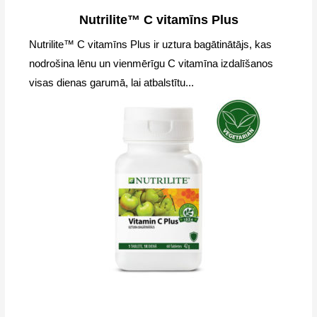
Nutrilite™ C vitamīns Plus
Nutrilite™ C vitamīns Plus ir uztura bagātinātājs, kas
nodrošina lēnu un vienmērīgu C vitamīna izdalīšanos
visas dienas garumā, lai atbalstītu...