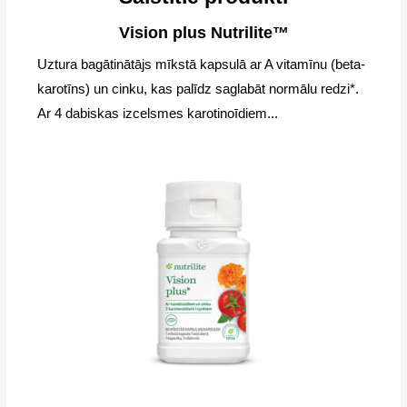
Vision plus Nutrilite™
Uztura bagātinātājs mīkstā kapsulā ar A vitamīnu (beta-
karotīns) un cinku, kas palīdz saglabāt normālu redzi*.
Ar 4 dabiskas izcelsmes karotinoīdiem...