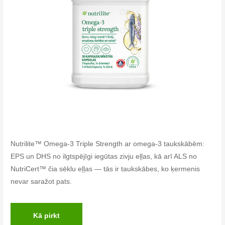
Nutrilite™ Omega-3 Triple Strength ar omega-3 taukskābēm:
EPS un DHS no ilgtspējīgi iegūtas zivju eļļas, kā arī ALS no
NutriCert™ čia sēklu eļļas — tās ir taukskābes, ko ķermenis
nevar saražot pats.
Kā pirkt