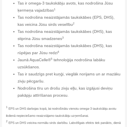
Tas ir omega-3 taukskābju avots, kas nodrošina Jūsu
1
ķermeņa vajadzības
Tas nodrošina neaizstājamās taukskābes (EPS, DHS),
2
kas veicina Jūsu sirds veselību
Tas nodrošina neaizstājamās taukskābes (DHS), kas
3
stiprina Jūsu smadzenes
Tas nodrošina neaizstājamās taukskābes (DHS), kas
4
rūpējas par Jūsu redzi
5
Jaunā AquaCelle®
tehnoloģija nodrošina labāku
uzsūkšanos.
Tas ir saudzīgs pret kuņģi, vieglāk norijams un ar mazāku
zivju pēcgaršu.
Nodrošina tīru un drošu zivju eļļu, kas izgājusi deviņu
pakāpju attīrīšanas procesu.
1
EPS un DHS darbojas kopā, lai nodrošinātu vienotu omega-3 taukskābju avotu
.
ikdienā nepieciešamo neaizstājamo taukskābju uzņemšanai
2
EPS un DHS veicina normālu sirds darbību. Labvēlīgais efekts tiek panākts, dienā