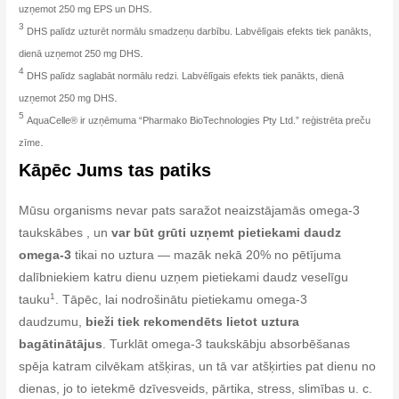
.
uzņemot 250 mg EPS un DHS
3
DHS palīdz uzturēt normālu smadzeņu darbību. Labvēlīgais efekts tiek panākts,
.
dienā uzņemot 250 mg DHS
4
DHS palīdz saglabāt normālu redzi. Labvēlīgais efekts tiek panākts, dienā
.
uzņemot 250 mg DHS
5
AquaCelle® ir uzņēmuma “Pharmako BioTechnologies Pty Ltd.” reģistrēta preču
.
zīme
Kāpēc Jums tas patiks
Mūsu organisms nevar pats saražot neaizstājamās omega-3
taukskābes , un
var būt grūti uzņemt pietiekami daudz
omega-3
tikai no uztura — mazāk nekā 20% no pētījuma
dalībniekiem katru dienu uzņem pietiekami daudz veselīgu
1
tauku
. Tāpēc, lai nodrošinātu pietiekamu omega-3
daudzumu,
bieži tiek rekomendēts lietot uztura
bagātinātājus
. Turklāt omega-3 taukskābju absorbēšanas
spēja katram cilvēkam atšķiras, un tā var atšķirties pat dienu no
dienas, jo to ietekmē dzīvesveids, pārtika, stress, slimības u. c.