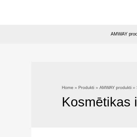
Skip
to
content
AMWAY prod
Home
Produkti
AMWAY produkti
Kosmētikas i