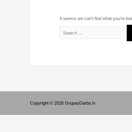
It seems we can’t find what you’re loo
Search
for:
Copyright © 2026 GrupasDarbs.lv