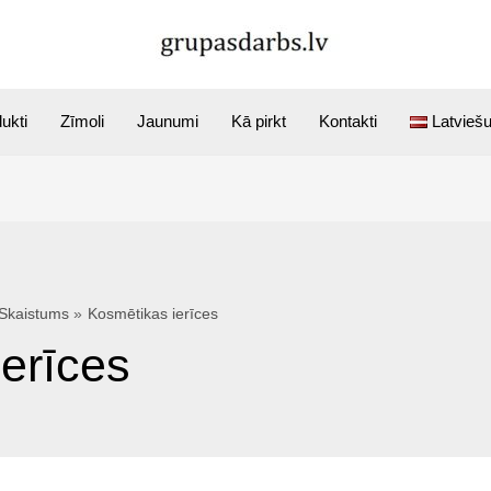
ukti
Zīmoli
Jaunumi
Kā pirkt
Kontakti
Latvieš
Skaistums
Kosmētikas ierīces
erīces