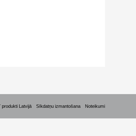
rodukti Latvijā
Sīkdatņu izmantošana
Noteikumi