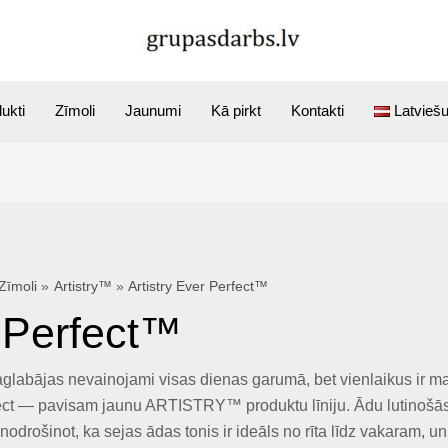
ukti
Zīmoli
Jaunumi
Kā pirkt
Kontakti
Latvieš
Zīmoli
Artistry™
Artistry Ever Perfect™
r Perfect™
aglabājas nevainojami visas dienas garumā, bet vienlaikus ir mai
rfect — pavisam jaunu ARTISTRY™ produktu līniju. Ādu lutinošā
nodrošinot, ka sejas ādas tonis ir ideāls no rīta līdz vakaram, u