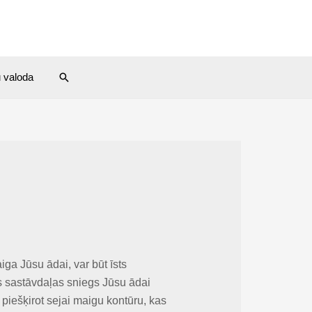
Search
u valoda
ga Jūsu ādai, var būt īsts
s sastāvdaļas sniegs Jūsu ādai
n piešķirot sejai maigu kontūru, kas