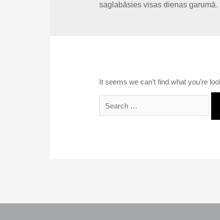
saglabāsies visas dienas garumā.
It seems we can’t find what you’re loo
Search
for: