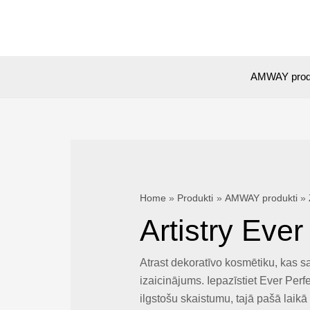
Skip
to
content
AMWAY prod
Home
Produkti
AMWAY produkti
Artistry Eve
Atrast dekoratīvo kosmētiku, kas s
izaicinājums. Iepazīstiet Ever Pe
ilgstošu skaistumu, tajā pašā laikā 