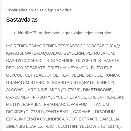
*Izvairieties no acu un lūpu apvidus.
Sastāvdaļas
Nutrilite™- audzētavās iegūts zaļās tējas ekstrakts
INGREDIENTS/INGREDIENTES/SASTOJCI/COCTAB/СКЛАД/
ҚҰРАМЫ: WATER/AQUA/EAU, GLYCERIN, PETROLATUM,
CAPRYLIC/CAPRIC TRIGLYCERIDE, GLYCERYL STEARATE,
PEG-100 STEARATE, TRIETHYLHEXANOIN, BUTYLENE
GLYCOL, CETYL ALCOHOL, PENTYLENE GLYCOL, PUNICA
GRANATUM STEROLS, SORBITAN STEARATE, BEHENYL
ALCOHOL, ARGININE, MICA (CI 77019), DIMETHICONE,
CARBOMER, 4-T-BUTYLCYCLOHEXANOL, CHLORPHENESIN,
METHYLPARABEN, FRAGRANCE/PARFUM, TITANIUM
DIOXIDE (CI 77891), PANTHENOL, CARAMEL, DISODIUM
EDTA, IMPERATA CYLINDRICA ROOT EXTRACT, CAMELLIA
SINENSIS LEAF EXTRACT, LECITHIN, YELLOW 5 (CI 19140),