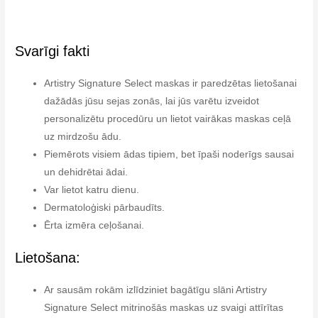
Svarīgi fakti
Artistry Signature Select maskas ir paredzētas lietošanai
dažādās jūsu sejas zonās, lai jūs varētu izveidot
personalizētu procedūru un lietot vairākas maskas ceļā
uz mirdzošu ādu.
Piemērots visiem ādas tipiem, bet īpaši noderīgs sausai
un dehidrētai ādai.
Var lietot katru dienu.
Dermatoloģiski pārbaudīts.
Ērta izmēra ceļošanai.
Lietošana:
Ar sausām rokām izlīdziniet bagātīgu slāni Artistry
Signature Select mitrinošās maskas uz svaigi attīrītas