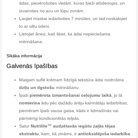
ādas, pievērošoties vietām, kuras bieži atūdeņojas, un
izvairoties no acu un lūpu zonām.
Ļaujiet maskai iedarboties 7 minūtes, un tad noskalojiet
to ar siltu ūdeni.
Lietojiet ikreiz, kad šķiet, ka ādai nepieciešama
mitrināšana.
Sīkāka informācija
Galvenās īpašības
Maigam suflē krēmam līdzīgā tekstūra ādai nodrošina
dziļu un ilgstošu
mitrināšanu.
Īpaši
piemērota izmantošanai ceļojumu laikā
, jo tā
nomierina
ādu pēc dažādu ārēju kairinātāju iedarbības,
piemēram īpaši sausa gaisa, kāds ir lidmašīnās vai
pārmērīgi kondicionētās telpās.
Satur
Nutrilite™ audzētavās iegūtu zaļās tējas
ekstraktu
, kam, kā zināms, ir
antioksidējoša iedarbība
.