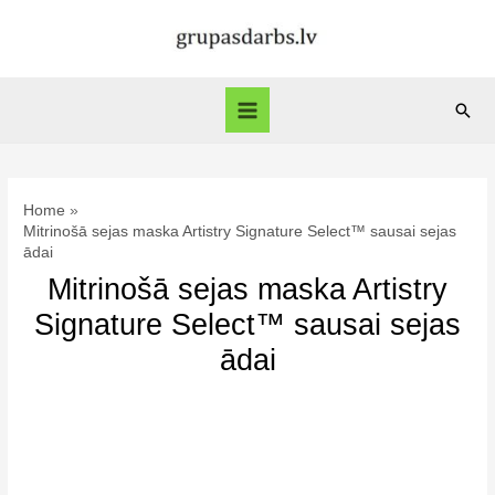
Skip
to
content
Sear
Main
Menu
Home
Mitrinošā sejas maska Artistry Signature Select™ sausai sejas
ādai
Mitrinošā sejas maska Artistry
Signature Select™ sausai sejas
ādai