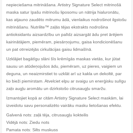
nepieciešama mitrināšana. Artistry Signature Select mitrinošā
maska satur īpašu mitrinošu liposomu un nātrija hialuronātu,
kas atjauno zaudēto mitrumu ādā, vienlaikus nodrošinot ilgstošu
mitrināšanu. Nutrilite™ zaļās tējas ekstrakts nodrošina
antioksidantu aizsardzību un palīdz aizsargāt ādu pret ārējiem
kairinātājiem, piemēram, piesārņojumu, gaisa kondicionēšanu
un pat otrreizējās cirkulācijas gaisu lidmašīnā.
Uzklājiet bagātīgu slāni šīs krēmīgās maskas vietās, kur jūtat
sausu un atūdeņojušos ādu, piemēram, uz pieres, vaigiem un
deguna, un neaizmirstiet to uzklāt arī uz kakla un dekoltē, par
ko bieži piemirstam. Atvelciet elpu ar svaigu un enerģisku sulīgu
zaļo augļu aromātu un dzirkstošo citrusaugļu smaržu.
Izmantojiet kopā ar citām Artistry Signature Select maskām, lai
izveidotu savu personalizēto vairāku masku lietošanas efektu.
Galvenā nots: zaļā tēja, citrusaugļu kokteilis
Vidējā nots: Ziedu nots
Pamata nots: Silts muskuss