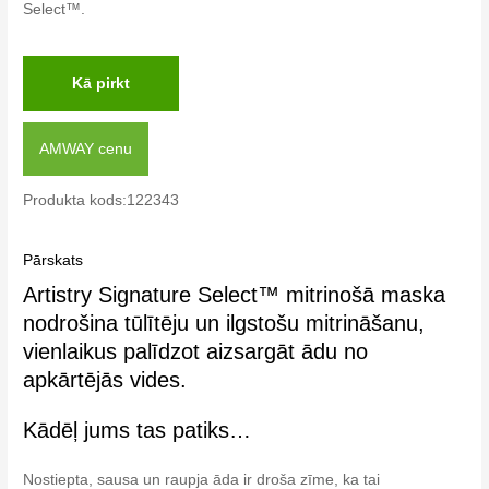
Select™.
Kā pirkt
AMWAY cenu
Produkta kods:122343
Pārskats
Artistry Signature Select™ mitrinošā maska
nodrošina tūlītēju un ilgstošu mitrināšanu,
vienlaikus palīdzot aizsargāt ādu no
apkārtējās vides.
Kādēļ jums tas patiks…
Nostiepta, sausa un raupja āda ir droša zīme, ka tai