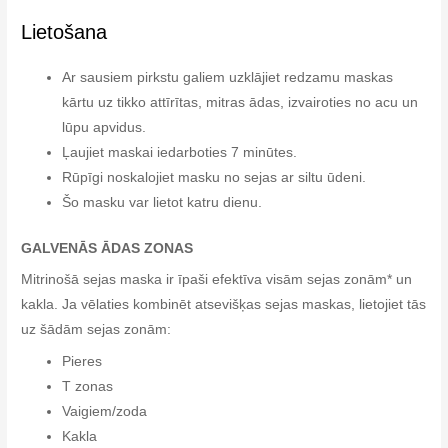
Lietošana
Ar sausiem pirkstu galiem uzklājiet redzamu maskas
kārtu uz tikko attīrītas, mitras ādas, izvairoties no acu un
lūpu apvidus.
Ļaujiet maskai iedarboties 7 minūtes.
Rūpīgi noskalojiet masku no sejas ar siltu ūdeni.
Šo masku var lietot katru dienu.
GALVENĀS ĀDAS ZONAS
Mitrinošā sejas maska ir īpaši efektīva visām sejas zonām* un
kakla. Ja vēlaties kombinēt atsevišķas sejas maskas, lietojiet tās
uz šādām sejas zonām:
Pieres
T zonas
Vaigiem/zoda
Kakla