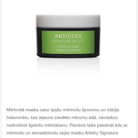
Mitrinošā maska satur īpašu mitrinošu liposomu un nātrija
hialuronātu, kas atjauno zaudēto mitrumu ādā, vienlaikus
nodrošinot ilgstošu mitrināšanu. Pienācis laiks palutināt ādu ar
mitrinošu un atsvaidzinošu sejas masku Artistry Signature